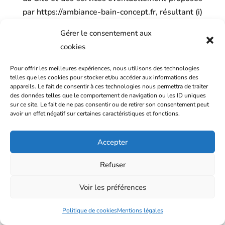
par
https://ambiance-bain-concept.fr
, résultant (i)
du refus de Cookies par l’Utilisateur (ii) de
Gérer le consentement aux
l’impossibilité pour
https://ambiance-bain-
cookies
concept.fr
d’enregistrer ou de consulter les
Cookies nécessaires à leur fonctionnement du
Pour offrir les meilleures expériences, nous utilisons des technologies
telles que les cookies pour stocker et/ou accéder aux informations des
fait du choix de l’Utilisateur. Pour la gestion des
appareils. Le fait de consentir à ces technologies nous permettra de traiter
Cookies et des choix de l’Utilisateur, la
des données telles que le comportement de navigation ou les ID uniques
sur ce site. Le fait de ne pas consentir ou de retirer son consentement peut
configuration de chaque navigateur est
avoir un effet négatif sur certaines caractéristiques et fonctions.
différente. Elle est décrite dans le menu d’aide
du navigateur, qui permettra de savoir de quelle
Accepter
manière l’Utilisateur peut modifier ses souhaits
en matière de Cookies.
Refuser
À tout moment, l’Utilisateur peut faire le choix
Voir les préférences
d’exprimer et de modifier ses souhaits en
matière de Cookies.
https://ambiance-bain-
Politique de cookies
Mentions légales
concept.fr
pourra en outre faire appel aux